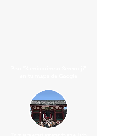
Pon "Kaminarimon Sensouji"
en tu mapa de Google
Tu guía te estará esperando en el lado