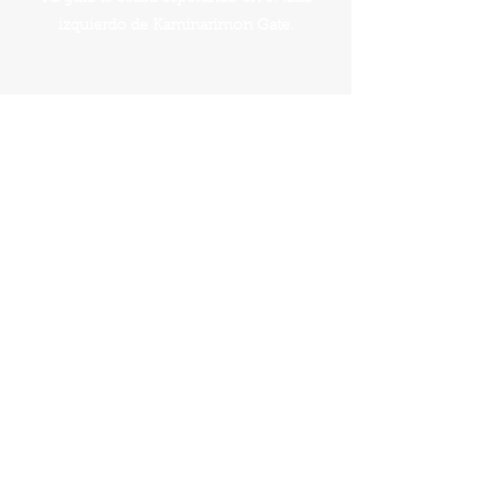
izquierdo de Kaminarimon Gate.
¿Tengo Una Pregunta?
Preguntas Sobre El Recorrido
Términos Y Condiciones
Reserva Este Tour